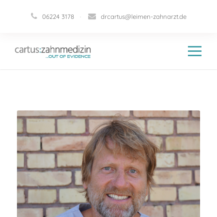
06224 3178
·
drcartus@leimen-zahnarzt.de