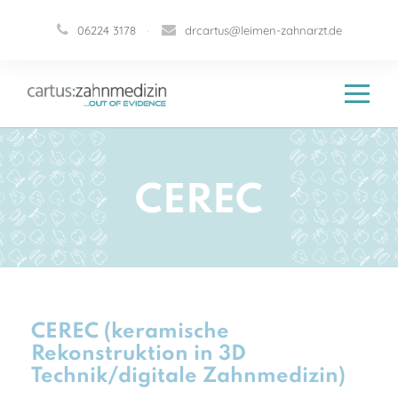
06224 3178
·
drcartus@leimen-zahnarzt.de
CEREC
CEREC (keramische
Rekonstruktion in 3D
Technik/digitale Zahnmedizin)